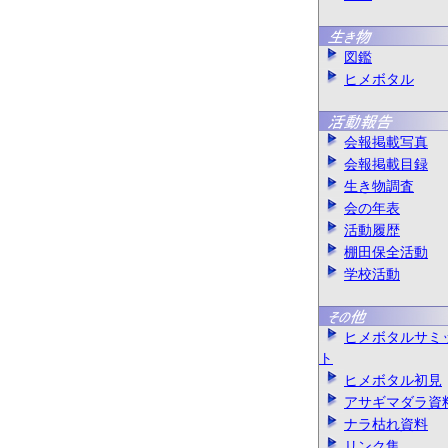
図鑑
ヒメボタル
会報掲載写真
会報掲載目録
生き物調査
会の年表
活動履歴
棚田保全活動
学校活動
ヒメボタルサミ
ト
ヒメボタル初見
アサギマダラ資
ナラ枯れ資料
リンク集