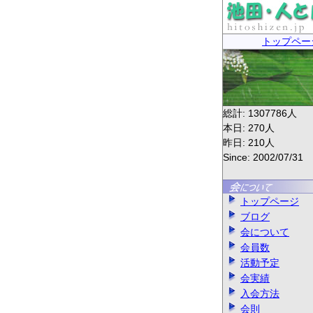
トップペー
総計:
1307786
人
本日:
270
人
昨日:
210
人
Since: 2002/07/31
トップページ
ブログ
会について
会員数
活動予定
会実績
入会方法
会則