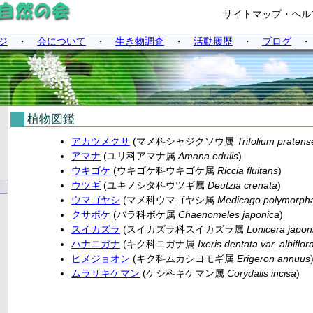
サイトマップ・ヘル
ジ
・
会について
・
生き物調査
・
活動履歴
・
ブログ
植物図鑑
アカツメクサ
(マメ科シャジクソウ属
Trifolium pratens
アマナ
(ユリ科アマナ属
Amana edulis
)
ウキゴケ
(ウキゴケ科ウキゴケ属
Riccia fluitans
)
ウツギ
(ユキノシタ科ウツギ属
Deutzia crenata
)
ウマゴヤシ
(マメ科ウマゴヤシ属
Medicago polymorph
クサボケ
(バラ科ボケ属
Chaenomeles japonica
)
スイカズラ
(スイカズラ科スイカズラ属
Lonicera japon
ハナニガナ
(キク科ニガナ属
Ixeris dentata var. albiflora
ヒメジョオン
(キク科ムカシヨモギ属
Erigeron annuus
ムラサキケマン
(ケシ科キケマン属
Corydalis incisa
)