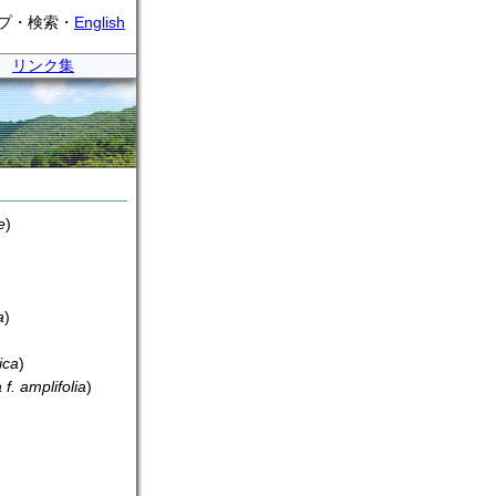
プ・検索・
English
・
リンク集
e
)
a
)
ica
)
 f. amplifolia
)
)