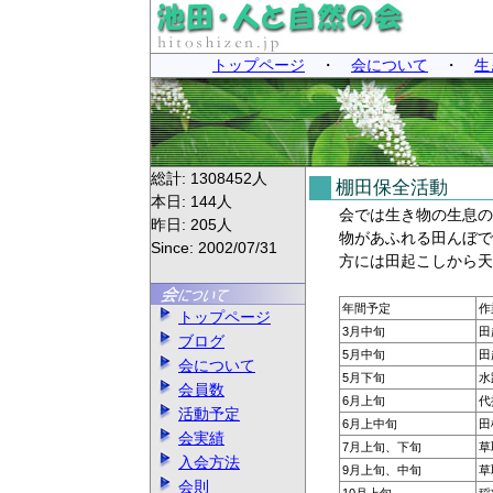
トップページ
・
会について
・
生
総計:
1308452
人
棚田保全活動
本日:
144
人
会では生き物の生息の
昨日:
205
人
物があふれる田んぼで
Since: 2002/07/31
方には田起こしから天
年間予定
作
トップページ
3月中旬
田
ブログ
5月中旬
田
会について
5月下旬
水
会員数
6月上旬
代
活動予定
6月上中旬
田
会実績
7月上旬、下旬
草
入会方法
9月上旬、中旬
草
会則