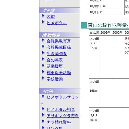
10月上旬
稲
10月中下旬
脱
10月下旬
籾
図鑑
ヒメボタル
東山の稲作収穫量
田んぼ
2001年
2002年
20
上の田
伏
会報掲載写真
B,D
キ
会報掲載目録
277㎡
リ8
30
生き物調査
会の年表
活動履歴
棚田保全活動
学校活動
上の田
F
168㎡
ヒメボタルサミッ
ト
ヒメボタル初見
中の田
アサギマダラ資料
G,H,I
457㎡
ナラ枯れ資料
リンク集