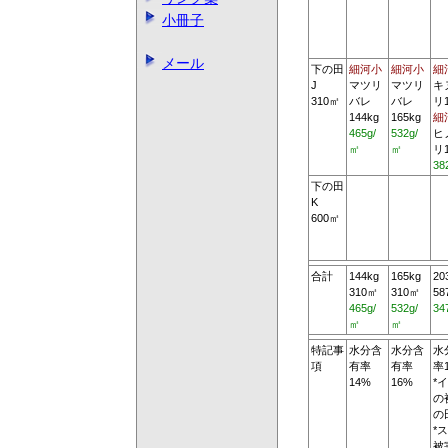
小冊子
メール
下の田
細河小
細河小
細
J
マツリ
マツリ
キ
310㎡
バレ
バレ
リ1
144kg
165kg
細
465g/
532g/
ヒ
㎡
㎡
リ1
38
下の田
K
600㎡
合計
144kg
165kg
20
310㎡
310㎡
58
465g/
532g/
34
㎡
㎡
特記事
水分含
水分含
水
項
有率
有率
率
14%
16%
*
の
の
*
被