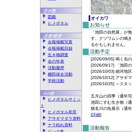
図鑑
オイカワ
ヒメボタル
お知らせ
「池田の自然展」が無
す。クツワムシの鳴き
会報掲載写真
るかもしれません。
会報掲載目録
活動予定
生き物調査
[2026/09/05] 鳴く
会の年表
[2026/09/17] 「
活動履歴
[2026/10/03] 細
棚田保全活動
[2026/10/12] 
学校活動
[2026/10/25] 
五月山の四季（通年写
ヒメボタルサミッ
池田にすむ生き物（通
ト
猪名川の魚展示（通年
ヒメボタル初見
[
詳細
]
アサギマダラ資料
ナラ枯れ資料
活動報告
リンク集