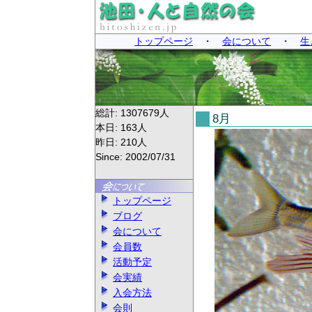
トップページ
・
会について
・
生
総計:
1307679
人
8月
本日:
163
人
昨日:
210
人
Since: 2002/07/31
トップページ
ブログ
会について
会員数
活動予定
会実績
入会方法
会則