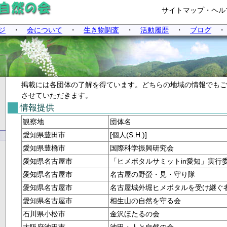
サイトマップ・ヘル
ジ
・
会について
・
生き物調査
・
活動履歴
・
ブログ
掲載には各団体の了解を得ています。どちらの地域の情報でもご
させていただきます。
情報提供
観察地
団体名
愛知県豊田市
[個人(S.H.)]
愛知県豊橋市
国際科学振興研究会
愛知県名古屋市
「ヒメボタルサミットin愛知」実行
愛知県名古屋市
名古屋の野螢・見・守り隊
愛知県名古屋市
名古屋城外堀ヒメボタルを受け継ぐ
愛知県名古屋市
相生山の自然を守る会
石川県小松市
金沢ほたるの会