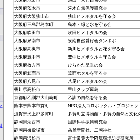
大阪府池田市
池田・人と自然の会
大阪府茨木市
茨木自然保護研究会
大阪府大阪狭山市
狭山ヒメボタルを守る会
大阪府三島郡島本町
島本・緑と水を守る会
大阪府吹田市
吹田ヒメボタルの会
大阪府泉南市
泉南自然愛好会タンポポ
大阪府高槻市
新川ヒメボタルと花を守る会
大阪府豊中市
豊中ヒメボタルを守る会
大阪府枚方市
ひらかた星垂の会
大阪府箕面市
箕面ホタルを守る会
大阪府八尾市
八尾ヒメボタルの会
香川県高松市
里山クラブ屋島
京都府乙訓郡大山崎町
乙訓の自然を守る会
ッ
熊本県熊本市貢町
NPO法人コロボックル・プロジェク
滋賀県犬上郡多賀町
多賀町立博物館・多賀の自然と文化
静岡県湖西市
国際科学振興研究会
料
静岡県御殿場市
岳麓新聞社、二岡神社
静岡県浜松市
富士常葉大学附属環境防災研究所