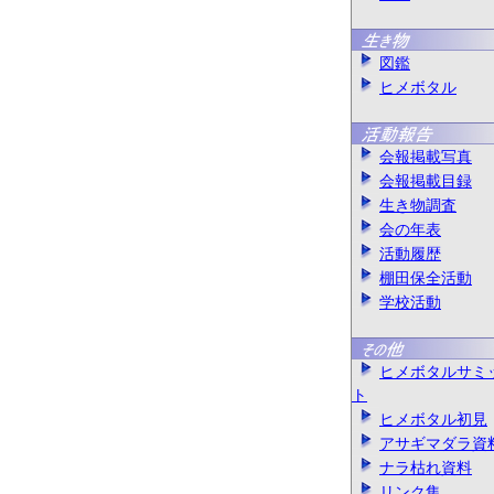
図鑑
ヒメボタル
会報掲載写真
会報掲載目録
生き物調査
会の年表
活動履歴
棚田保全活動
学校活動
ヒメボタルサミ
ト
ヒメボタル初見
アサギマダラ資
ナラ枯れ資料
リンク集