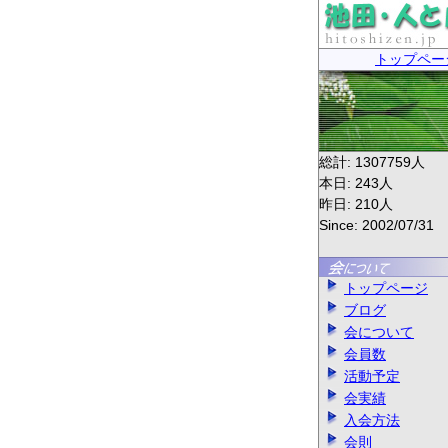
トップペー
総計:
1307759
人
本日:
243
人
昨日:
210
人
Since: 2002/07/31
トップページ
ブログ
会について
会員数
活動予定
会実績
入会方法
会則